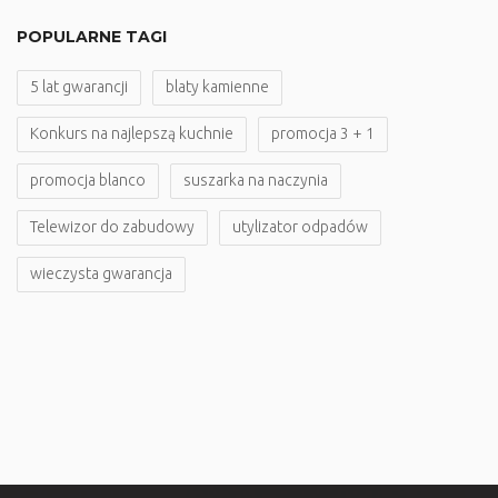
POPULARNE TAGI
5 lat gwarancji
blaty kamienne
Konkurs na najlepszą kuchnie
promocja 3 + 1
promocja blanco
suszarka na naczynia
Telewizor do zabudowy
utylizator odpadów
wieczysta gwarancja