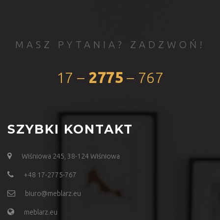
MASZ PYTANIA? ZADZWOŃ!
17 –
2775
– 767
SZYBKI KONTAKT
Wiśniowa 245, 38-124 Wiśniowa
+48 17-2775-767
biuro@meblarz.eu
meblarz.eu