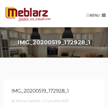
IMG_20200519_172928_1
IMG_20200519_172928_1
by Dariusz Zagórski
|
21 grudnia 2020