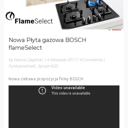
Nowa Płyta gazowa BOSCH
flameSelect
by Dariusz Zagórski
|
6 listopada 2017
|
0 Comments
|
Funkcjonalność
,
Sprzęt AGD
Nowa ciekawa propozycja firmy BOSCH