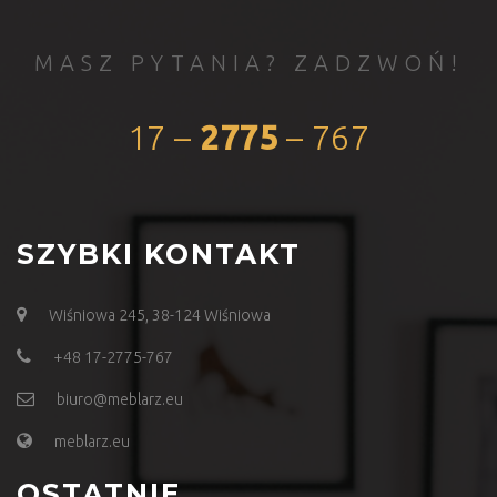
MASZ PYTANIA? ZADZWOŃ!
17 –
2775
– 767
SZYBKI KONTAKT
Wiśniowa 245, 38-124 Wiśniowa
+48 17-2775-767
biuro@meblarz.eu
meblarz.eu
OSTATNIE