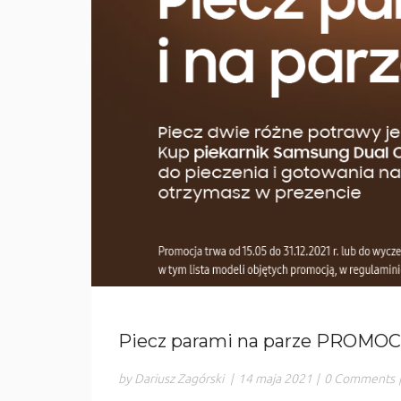
Piecz parami na parze PROMO
by Dariusz Zagórski
|
14 maja 2021
|
0 Comments