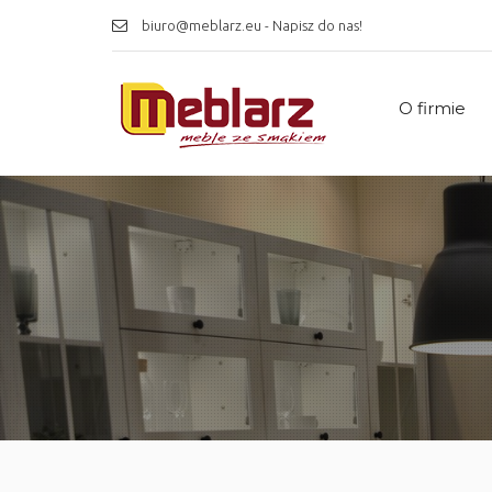
biuro@meblarz.eu - Napisz do nas!
O firmie