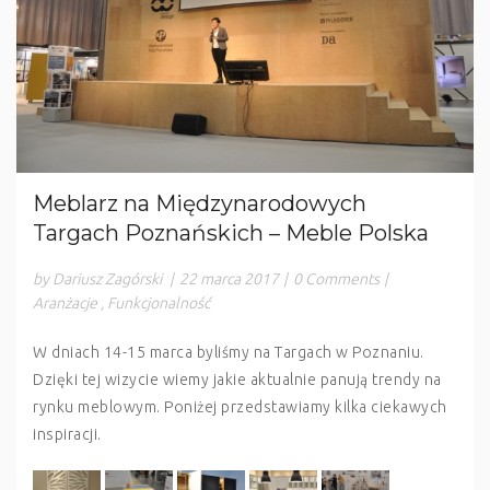
Meblarz na Międzynarodowych
Targach Poznańskich – Meble Polska
by Dariusz Zagórski
|
22 marca 2017
|
0 Comments
|
Aranżacje
,
Funkcjonalność
W dniach 14-15 marca byliśmy na Targach w Poznaniu.
Dzięki tej wizycie wiemy jakie aktualnie panują trendy na
rynku meblowym. Poniżej przedstawiamy kilka ciekawych
inspiracji.