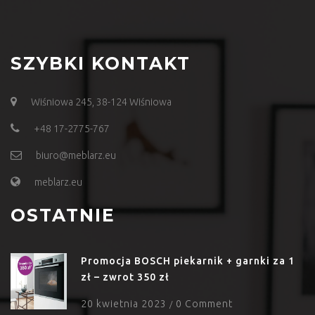
SZYBKI KONTAKT
Wiśniowa 245, 38-124 Wiśniowa
+48 17-2775-767
biuro@meblarz.eu
meblarz.eu
OSTATNIE
Promocja BOSCH piekarnik + garnki za 1
zł – zwrot 350 zł
20 kwietnia 2023
0 Comment
/