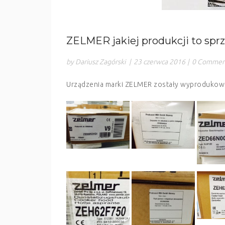
ZELMER jakiej produkcji to spr
by Dariusz Zagórski
|
23 czerwca 2016
|
0 Commen
Urządzenia marki ZELMER zostały wyprodukowan