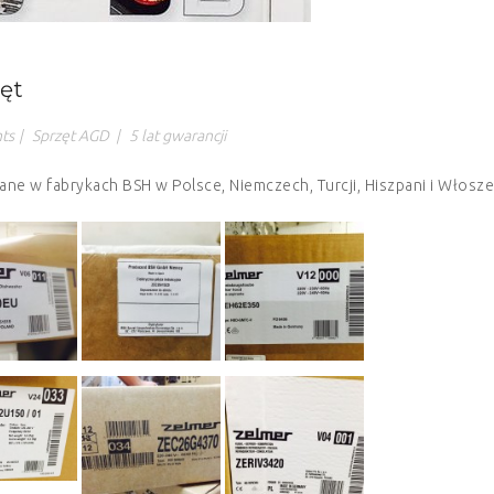
zęt
ts
|
Sprzęt AGD
|
5 lat gwarancji
e w fabrykach BSH w Polsce, Niemczech, Turcji, Hiszpani i Włosze