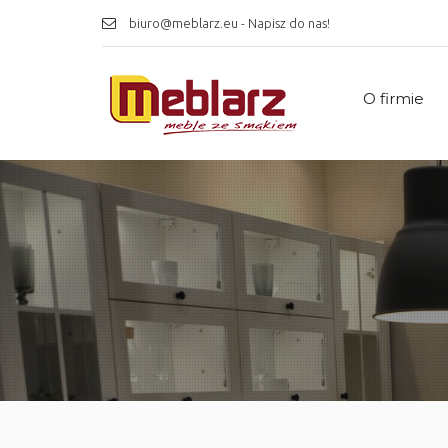
biuro@meblarz.eu - Napisz do nas!
O firmie