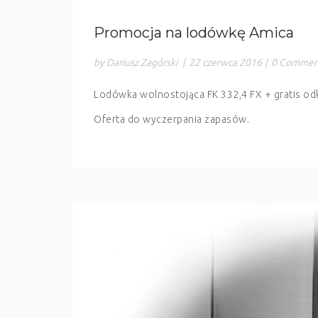
Promocja na lodówkę Amica
by Dariusz Zagórski
|
22 czerwca 2016
|
0 Commen
Lodówka wolnostojąca FK 332,4 FX + gratis o
Oferta do wyczerpania zapasów.