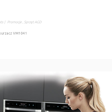
ts
|
Promocje
,
Sprzęt AGD
dkurzacz VM1041