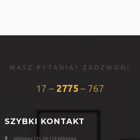
MASZ PYTANIA? ZADZWOŃ!
17 –
2775
– 767
SZYBKI KONTAKT
Wiśniowa 245, 38-124 Wiśniowa