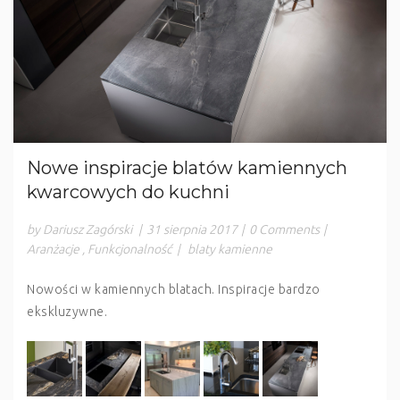
Nowe inspiracje blatów kamiennych
kwarcowych do kuchni
by Dariusz Zagórski
|
31 sierpnia 2017
|
0 Comments
|
Aranżacje
,
Funkcjonalność
|
blaty kamienne
Nowości w kamiennych blatach. Inspiracje bardzo
ekskluzywne.