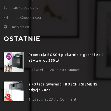
+48 17-2775-767
biuro@meblarz.eu
meblarz.eu
OSTATNIE
Promocja BOSCH piekarnik + garnki za 1
zł – zwrot 350 zł
20 kwietnia 2023
0 Comment
/
2 +3 lata gwarancji BOSCH i SIEMENS
edycja 2023
1 lutego 2023
0 Comment
/