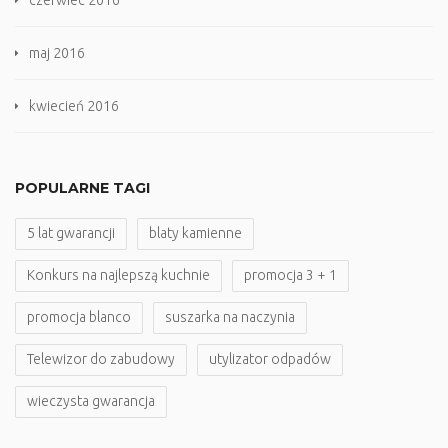
czerwiec 2016
maj 2016
kwiecień 2016
POPULARNE TAGI
5 lat gwarancji
blaty kamienne
Konkurs na najlepszą kuchnie
promocja 3 + 1
promocja blanco
suszarka na naczynia
Telewizor do zabudowy
utylizator odpadów
wieczysta gwarancja