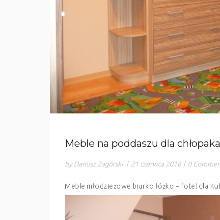
Meble na poddaszu dla chłopak
by Dariusz Zagórski
|
21 czerwca 2016
|
0 Commen
Meble młodzieżowe biurko łóżko – fotel dla Ku