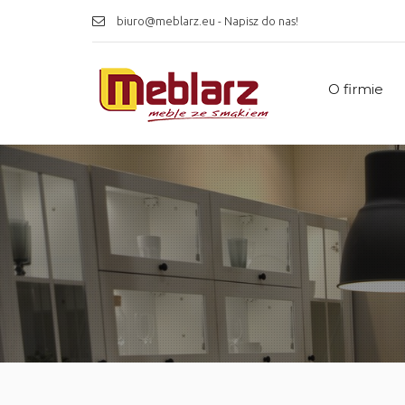
biuro@meblarz.eu - Napisz do nas!
O firmie