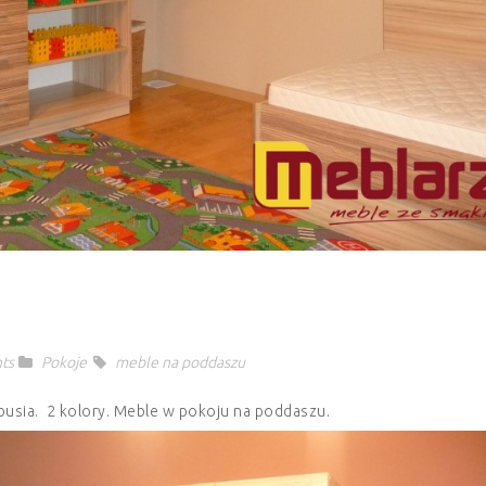
a
ts
Pokoje
meble na poddaszu
busia. 2 kolory. Meble w pokoju na poddaszu.