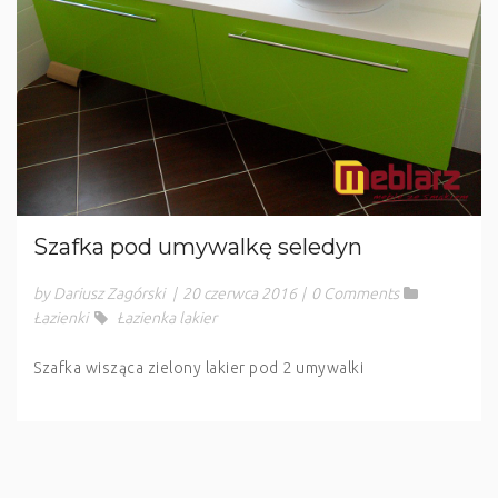
Szafka pod umywalkę seledyn
by Dariusz Zagórski
|
20 czerwca 2016
|
0 Comments
Łazienki
Łazienka lakier
Szafka wisząca zielony lakier pod 2 umywalki