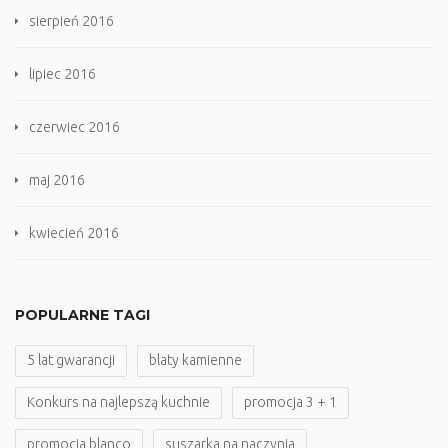
sierpień 2016
lipiec 2016
czerwiec 2016
maj 2016
kwiecień 2016
POPULARNE TAGI
5 lat gwarancji
blaty kamienne
Konkurs na najlepszą kuchnie
promocja 3 + 1
promocja blanco
suszarka na naczynia