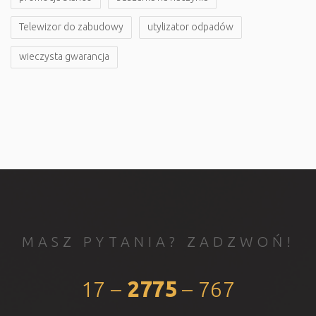
Telewizor do zabudowy
utylizator odpadów
wieczysta gwarancja
MASZ PYTANIA? ZADZWOŃ!
17 –
2775
– 767