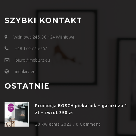
SZYBKI KONTAKT
Wiśniowa 245, 38-124 Wiśniowa
+48 17-2775-767
biuro@meblarz.eu
meblarz.eu
OSTATNIE
Promocja BOSCH piekarnik + garnki za 1
zł – zwrot 350 zł
20 kwietnia 2023
0 Comment
/